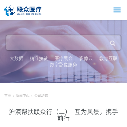
大数据
精准扶贫
医疗展会
影像云
教育互联
数字影像服务
首页
新闻中心
公司动态
沪滇帮扶联众行（二）| 互为风景，携手
前行