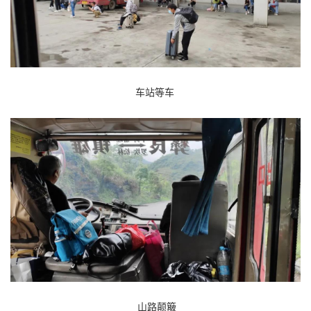
车站等车
山路颠簸