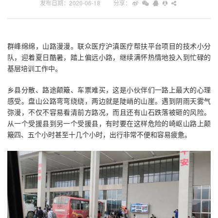
发布日期：2020-06-18
群峰绵绵，山路漫漫。联众医疗沪滇医疗帮扶平台项目的技术小分
队，迎着夏日酷暑，踏上偏远小路，继续满怀热情地投入到忙碌的
基层培训工作中。
乡县分散、路途颠簸、车票难买，这是小伙伴们一路上最大的心理
感受。盘山公路弯弯绕绕，两边就是陡峭的山崖。遇到阴雨天雾气
弥漫，不仅不容易看清前方路况，而且还有山石跌落被砸的风险。
从一个受援县到另一个受援县，有时要在这样危险的崎岖山路上颠
簸四、五个小时甚至十几个小时，出行非常不便和容易疲惫。